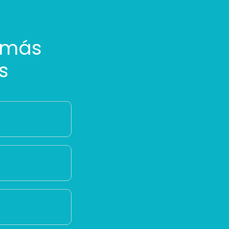
 más
s