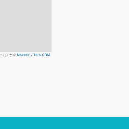
Tus datos están seguros
Uso exclusivo
No compartimos tu información
Solo los usamos para responder
ni enviamos spam.
tu consulta.
Continuar por WhatsApp
 Imagery ©
Mapbox
,
Tera CRM
Cancelar
Buscamos darte la mejor experiencia.
Con estos datos podemos responderte mejor y más rápido.