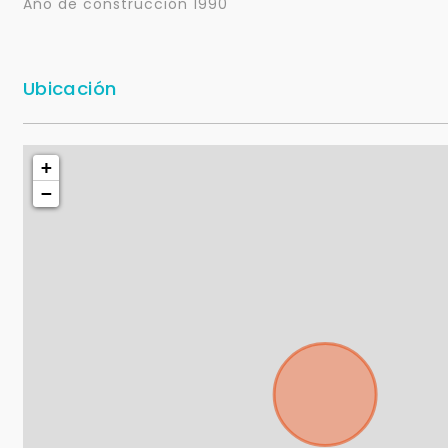
Año de construcción 1990
Ubicación
+
−