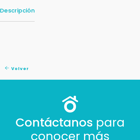
Descripción
Para responderte
Volver
mejor y más rápido
Déjanos tus datos para identificar tu consulta en el
sistema de gestión de clientes.
Tu nombre *
Contáctanos
para
conocer más
Tu WhatsApp *