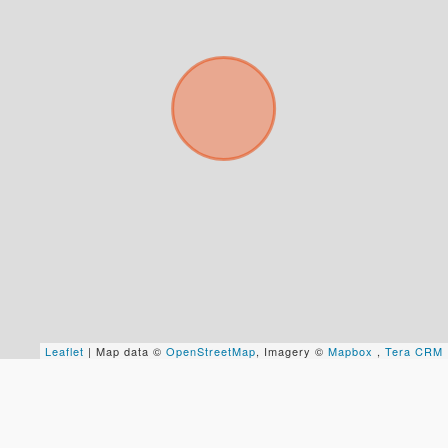
No compartimos tu información ni enviamos spam.
Uso exclusivo
Solo los usamos para responder tu consulta.
Continuar por WhatsApp
Cancelar
Buscamos darte la mejor experiencia.
Con estos datos podemos responderte mejor y
más rápido.
Leaflet
| Map data ©
OpenStreetMap
, Imagery ©
Mapbox
,
Tera CRM