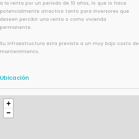
a la renta por un periodo de 10 años, lo que lo hace
potencialmente atractivo tanto para inversores que
deseen percibir una renta o como vivienda
permanente.
Para responderte
Su infraestructura esta prevista a un muy bajo costo de
mejor y más rápido
mantenimiento.
Déjanos tus datos para identificar tu consulta en el
sistema de gestión de clientes.
Ubicación
Tu nombre *
+
Tu WhatsApp *
−
+598
Tus datos están seguros