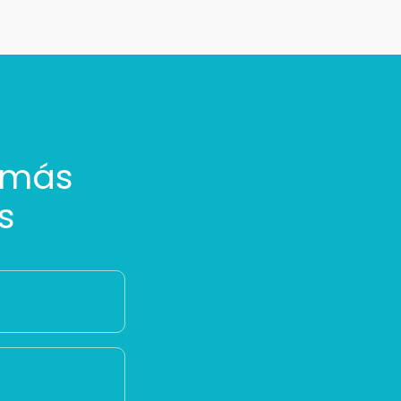
 más
s