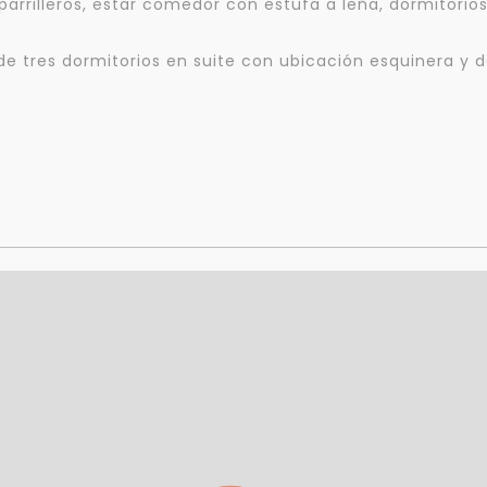
parrilleros, estar comedor con estufa a leña, dormitorio
e tres dormitorios en suite con ubicación esquinera y d
Para responderte
mejor y más rápido
Déjanos tus datos para identificar tu consulta en el sistema de gestión de
clientes.
Tu nombre *