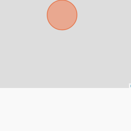
Tu WhatsApp *
+598
Tus datos están seguros
Uso exclusivo
No compartimos tu información
Solo los usamos para responder
ni enviamos spam.
tu consulta.
Continuar por WhatsApp
Cancelar
Buscamos darte la mejor experiencia.
Con estos datos podemos responderte mejor y más rápido.