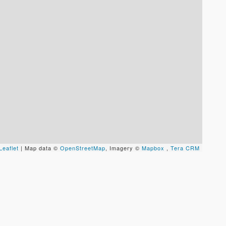
Leaflet
| Map data ©
OpenStreetMap
, Imagery ©
Mapbox
,
Tera CRM