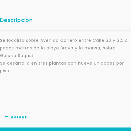
Descripción
Se localiza sobre Avenida Gorlero entre Calle 30 y 32, a
pocos metros de la playa Brava y la mansa, sobre
Galeria Sagasti
Se desarrolla en tres plantas con nueve unidades por
piso.
Para responderte
mejor y más rápido
Déjanos tus datos para identificar tu consulta en el
Volver
sistema de gestión de clientes.
Tu nombre *