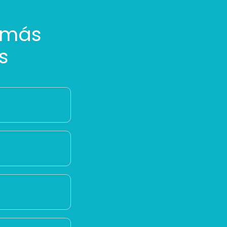
 más
s