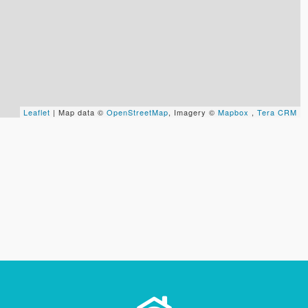
Tus datos están seguros
Uso exclusivo
No compartimos tu información
Solo los usamos para responder
ni enviamos spam.
tu consulta.
Continuar por WhatsApp
Leaflet
| Map data ©
OpenStreetMap
, Imagery ©
Mapbox
,
Tera CRM
Cancelar
Buscamos darte la mejor experiencia.
Con estos datos podemos responderte mejor y más rápido.