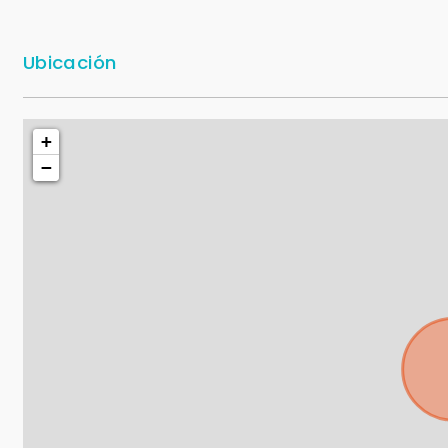
Ubicación
+
−