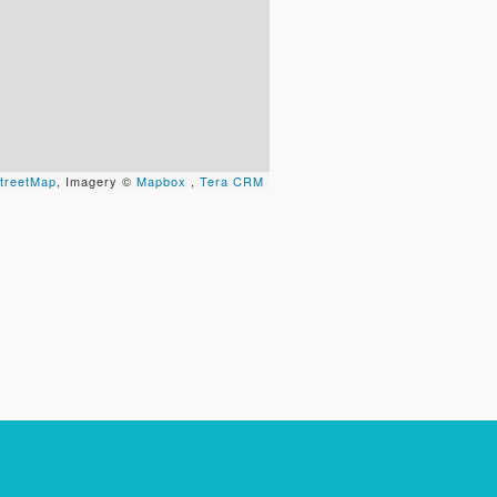
treetMap
, Imagery ©
Mapbox
,
Tera CRM