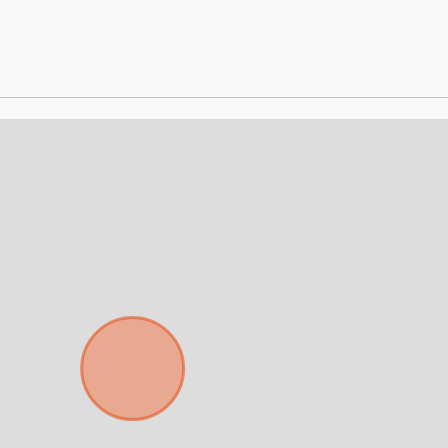
Para responderte
mejor y más rápido
Déjanos tus datos para identificar tu consulta en el sistema de gestión de
clientes.
Tu nombre *
Tu WhatsApp *
+598