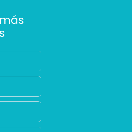
 más
s