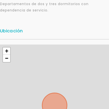
Departamentos de dos y tres dormitorios con
dependencia de servicio.
Ubicación
+
−
Para responderte
mejor y más rápido
Déjanos tus datos para identificar tu consulta en el
sistema de gestión de clientes.
Tu nombre *