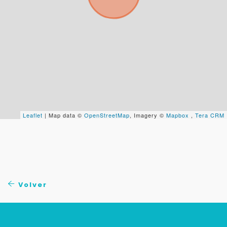
Tu WhatsApp *
+598
Tus datos están seguros
No compartimos tu información ni enviamos spam.
Uso exclusivo
Solo los usamos para responder tu consulta.
Leaflet
| Map data ©
OpenStreetMap
, Imagery ©
Mapbox
,
Tera CRM
Continuar por WhatsApp
Cancelar
Volver
Buscamos darte la mejor experiencia.
Con estos datos podemos responderte mejor y
más rápido.