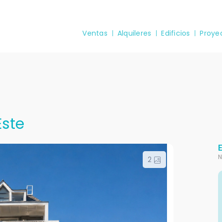
Ventas
Alquileres
Edificios
Proye
Este
N
2