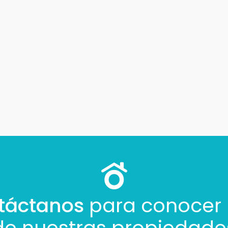
Tu nombre *
Tu WhatsApp *
+598
Tus datos están seguros
Uso exclusivo
No compartimos tu información
Solo los usamos para responder
ni enviamos spam.
tu consulta.
Continuar por WhatsApp
Cancelar
táctanos
para conocer
Buscamos darte la mejor experiencia.
de nuestras propiedade
Con estos datos podemos responderte mejor y más rápido.