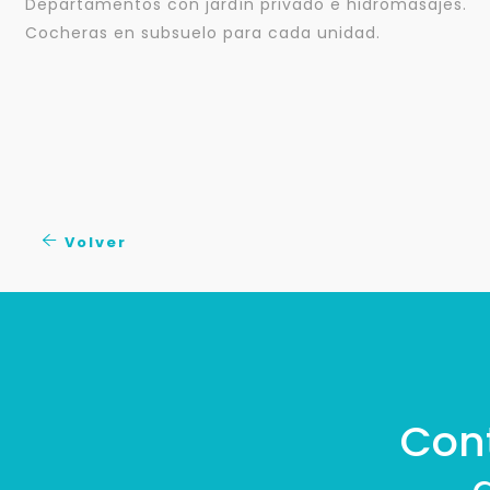
Departamentos con jardín privado e hidromasajes.
Cocheras en subsuelo para cada unidad.
Volver
Con