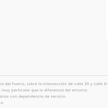
Para responderte
na del Puerto, sobre la intersección de calle 20 y calle El
mejor y más rápido
lo muy particular que lo diferencia del entorno.
orios con dependencia de servicio.
Déjanos tus datos para identificar tu consulta en el sistema de gestión de
clientes.
to.