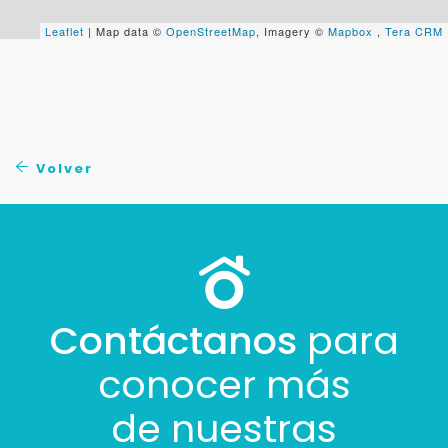
+598
Leaflet
| Map data ©
OpenStreetMap
, Imagery ©
Mapbox
,
Tera CRM
Tus datos están seguros
No compartimos tu información ni enviamos spam.
Uso exclusivo
Solo los usamos para responder tu consulta.
Volver
Continuar por WhatsApp
Cancelar
Buscamos darte la mejor experiencia.
Contáctanos
para
Con estos datos podemos responderte mejor y
más rápido.
conocer más
de nuestras