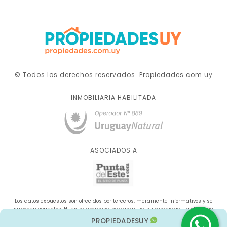
© Todos los derechos reservados. Propiedades.com.uy
INMOBILIARIA HABILITADA
ASOCIADOS A
Los datos expuestos son ofrecidos por terceros, meramente informativos y se
suponen correctos. Nuestra empresa no garantiza su veracidad. La oferta se
sujeta a errores, cambios de precio, omisión y/o retirada del mercado sin aviso
PROPIEDADESUY
previo.