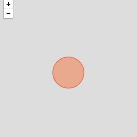
+
−
Para responderte
mejor y más rápido
Déjanos tus datos para identificar tu consulta en el
sistema de gestión de clientes.
Tu nombre *
Tu WhatsApp *