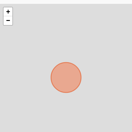
+
−
Para responderte
mejor y más rápido
Déjanos tus datos para identificar tu consulta en el
sistema de gestión de clientes.
Tu nombre *
Tu WhatsApp *