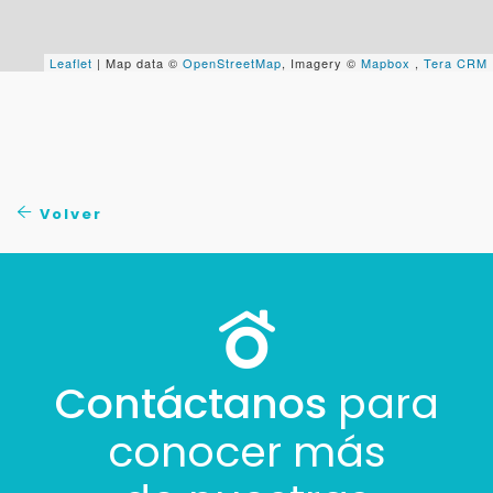
+598
Leaflet
| Map data ©
OpenStreetMap
, Imagery ©
Mapbox
,
Tera CRM
Tus datos están seguros
No compartimos tu información ni enviamos spam.
Uso exclusivo
Solo los usamos para responder tu consulta.
Volver
Continuar por WhatsApp
Cancelar
Buscamos darte la mejor experiencia.
Con estos datos podemos responderte mejor y
Contáctanos
para
más rápido.
conocer más