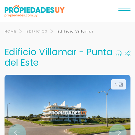
HOME
EDIFICIOS
Edificio Villamar
Edificio Villamar - Punta
del Este
4