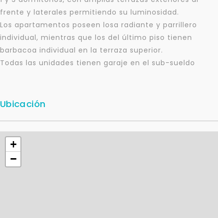
frente y laterales permitiendo su luminosidad.
Los apartamentos poseen losa radiante y parrillero
individual, mientras que los del último piso tienen
barbacoa individual en la terraza superior.
Todas las unidades tienen garaje en el sub-sueldo
Ubicación
+
−
Para responderte
mejor y más rápido
Déjanos tus datos para identificar tu consulta en el
sistema de gestión de clientes.