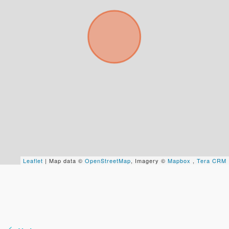
Tu nombre *
Tu WhatsApp *
+598
Tus datos están seguros
No compartimos tu información ni enviamos spam.
Uso exclusivo
Solo los usamos para responder tu consulta.
Leaflet
| Map data ©
OpenStreetMap
, Imagery ©
Mapbox
,
Tera CRM
Continuar por WhatsApp
Cancelar