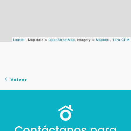
Tu WhatsApp *
+598
Tus datos están seguros
No compartimos tu información ni enviamos spam.
Leaflet
| Map data ©
OpenStreetMap
, Imagery ©
Mapbox
,
Tera CRM
Uso exclusivo
Solo los usamos para responder tu consulta.
Continuar por WhatsApp
Volver
Cancelar
Buscamos darte la mejor experiencia.
Con estos datos podemos responderte mejor y
más rápido.
Contáctanos
para