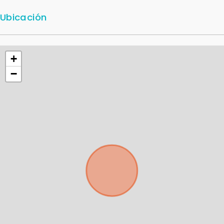
Ubicación
+
−
Para responderte
mejor y más rápido
Déjanos tus datos para identificar tu consulta en el
sistema de gestión de clientes.
Tu nombre *