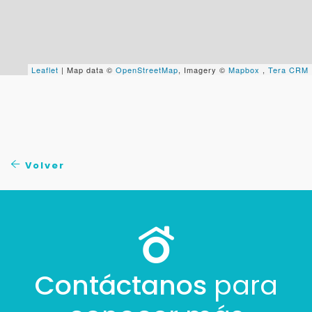
+598
Tus datos están seguros
Leaflet
| Map data ©
OpenStreetMap
, Imagery ©
Mapbox
,
Tera CRM
No compartimos tu información ni enviamos spam.
Uso exclusivo
Solo los usamos para responder tu consulta.
Continuar por WhatsApp
Volver
Cancelar
Buscamos darte la mejor experiencia.
Con estos datos podemos responderte mejor y
más rápido.
Contáctanos
para