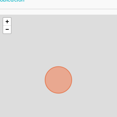
+
−
Para responderte
mejor y más rápido
Déjanos tus datos para identificar tu consulta en el
sistema de gestión de clientes.
Tu nombre *
Tu WhatsApp *