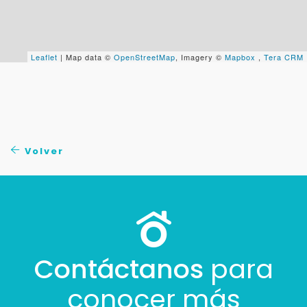
+598
Leaflet
| Map data ©
OpenStreetMap
, Imagery ©
Mapbox
,
Tera CRM
Tus datos están seguros
No compartimos tu información ni enviamos spam.
Uso exclusivo
Solo los usamos para responder tu consulta.
Continuar por WhatsApp
Volver
Cancelar
Buscamos darte la mejor experiencia.
Con estos datos podemos responderte mejor y
Contáctanos
para
más rápido.
conocer más