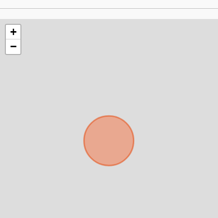
+
−
Para responderte
mejor y más rápido
Déjanos tus datos para identificar tu consulta en el
sistema de gestión de clientes.
Tu nombre *
Tu WhatsApp *