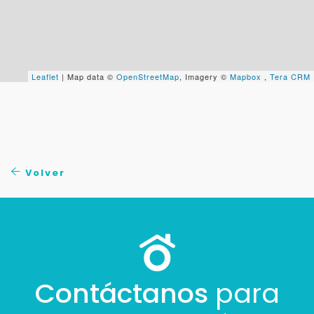
Tu WhatsApp *
+598
Tus datos están seguros
Leaflet
| Map data ©
OpenStreetMap
, Imagery ©
Mapbox
,
Tera CRM
No compartimos tu información ni enviamos spam.
Uso exclusivo
Solo los usamos para responder tu consulta.
Continuar por WhatsApp
Volver
Cancelar
Buscamos darte la mejor experiencia.
Con estos datos podemos responderte mejor y
más rápido.
Contáctanos
para