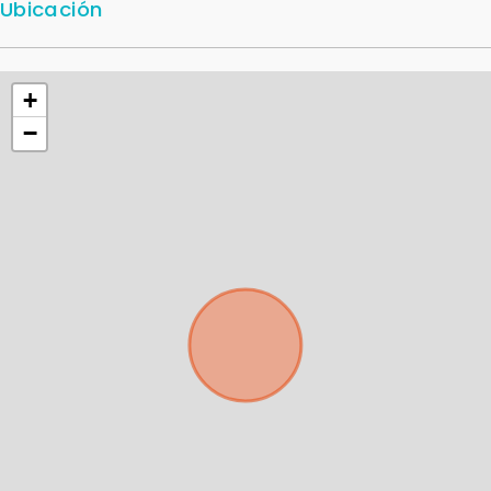
Ubicación
+
−
Para responderte
mejor y más rápido
Déjanos tus datos para identificar tu consulta en el
sistema de gestión de clientes.
Tu nombre *