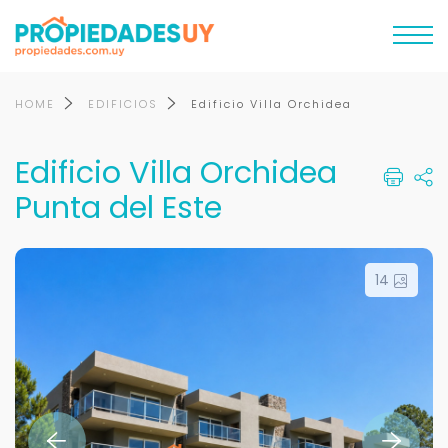
HOME
EDIFICIOS
Edificio Villa Orchidea
Edificio Villa Orchidea
Punta del Este
14