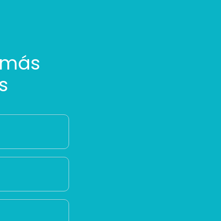
 más
s