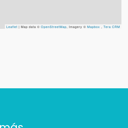
Leaflet
| Map data ©
OpenStreetMap
, Imagery ©
Mapbox
,
Tera CRM
 más