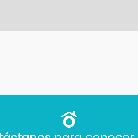
Con estos datos podemos responderte mejor y más rápido.
táctanos
para conocer