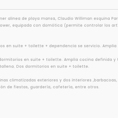
er alinea de playa mansa, Claudio Williman esquina Pari
 Tower, equipada con domótica (permite controlar los art
s en suite + toilette + dependencia se servicio. Amplia
ormitorios en suite + toilette. Amplia cocina definida y 
allena. Dos dormitorios en suite + toilette.
inas climatizadas exteriores y dos interiores ,barbacoas,
ón de fiestas, guardería, cafetería, entre otros.
Para responderte
mejor y más rápido
Déjanos tus datos para identificar tu consulta en el sistema de gestión de
clientes.