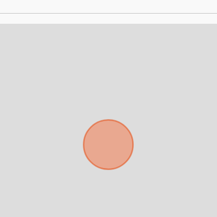
Tu nombre *
Tu WhatsApp *
+598
Tus datos están seguros
Uso exclusivo
No compartimos tu información
Solo los usamos para responder
ni enviamos spam.
tu consulta.
Continuar por WhatsApp
Cancelar
Buscamos darte la mejor experiencia.