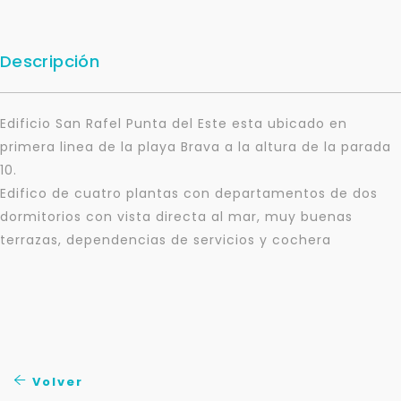
Descripción
Edificio San Rafel Punta del Este esta ubicado en
primera linea de la playa Brava a la altura de la parada
10.
Edifico de cuatro plantas con departamentos de dos
dormitorios con vista directa al mar, muy buenas
terrazas, dependencias de servicios y cochera
Para responderte
mejor y más rápido
Déjanos tus datos para identificar tu consulta en el
sistema de gestión de clientes.
Volver
Tu nombre *