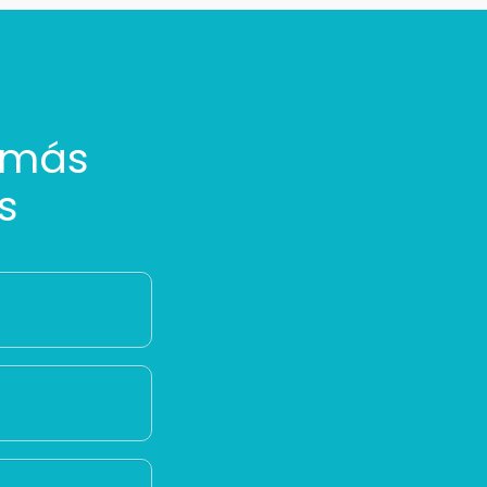
 más
s