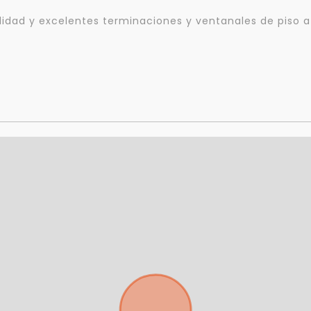
dad y excelentes terminaciones y ventanales de piso a 
Para responderte
mejor y más rápido
Déjanos tus datos para identificar tu consulta en el sistema de gestión de
clientes.
Tu nombre *
Tu WhatsApp *