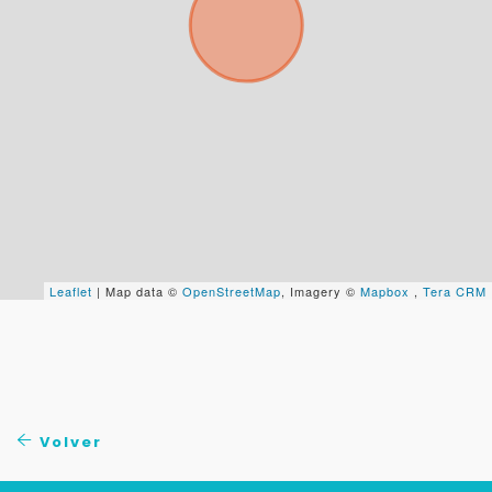
Tu WhatsApp *
+598
Tus datos están seguros
No compartimos tu información ni enviamos spam.
Uso exclusivo
Solo los usamos para responder tu consulta.
Leaflet
| Map data ©
OpenStreetMap
, Imagery ©
Mapbox
,
Tera CRM
Continuar por WhatsApp
Cancelar
Volver
Buscamos darte la mejor experiencia.