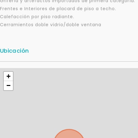
Grifería y artefactos importados de primera categoría.
Frentes e Interiores de placard de piso a techo.
Calefacción por piso radiante.
Cerramientos doble vidrio/doble ventana
Ubicación
+
−
Para responderte
mejor y más rápido
Déjanos tus datos para identificar tu consulta en el
sistema de gestión de clientes.
Tu nombre *