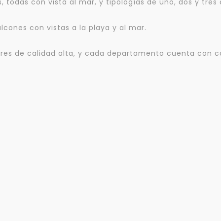
mejor y más rápido
s, todas con vista al mar, y tipologías de uno, dos y tr
lcones con vistas a la playa y al mar.
Déjanos tus datos para identificar tu consulta en el sistema de gestión de
clientes.
Tu nombre *
nsores de calidad alta, y cada departamento cuenta con 
Tu WhatsApp *
+598
Tus datos están seguros
Uso exclusivo
No compartimos tu información
Solo los usamos para responder
ni enviamos spam.
tu consulta.
Continuar por WhatsApp
Cancelar