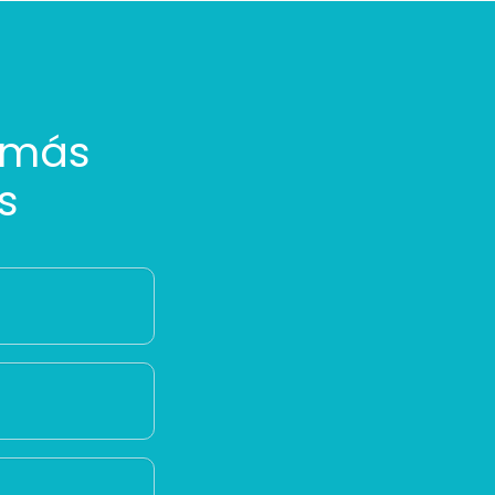
 más
s