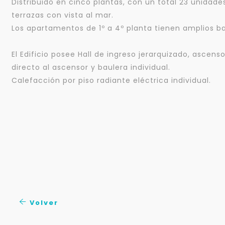
Distribuido en cinco plantas, con un total 23 unidade
terrazas con vista al mar.
Los apartamentos de 1º a 4º planta tienen amplios ba
El Edificio posee Hall de ingreso jerarquizado, asce
directo al ascensor y baulera individual.
Calefacción por piso radiante eléctrica individual.
Volver