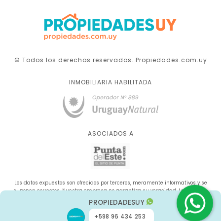
© Todos los derechos reservados. Propiedades.com.uy
INMOBILIARIA HABILITADA
ASOCIADOS A
Los datos expuestos son ofrecidos por terceros, meramente informativos y se
suponen correctos. Nuestra empresa no garantiza su veracidad. La oferta se
sujeta a errores, cambios de precio, omisión y/o retirada del mercado sin aviso
PROPIEDADESUY
previo.
+598 96 434 253