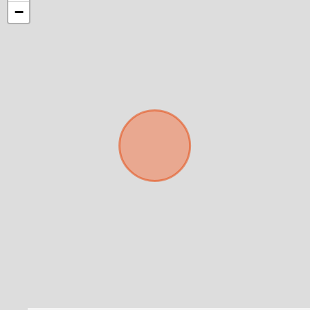
−
Para responderte
mejor y más rápido
Déjanos tus datos para identificar tu consulta en el
sistema de gestión de clientes.
Tu nombre *
Tu WhatsApp *
+598