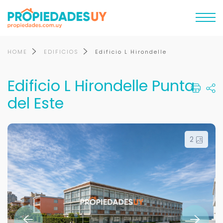
HOME
EDIFICIOS
Edificio L Hirondelle
Edificio L Hirondelle Punta
del Este
2