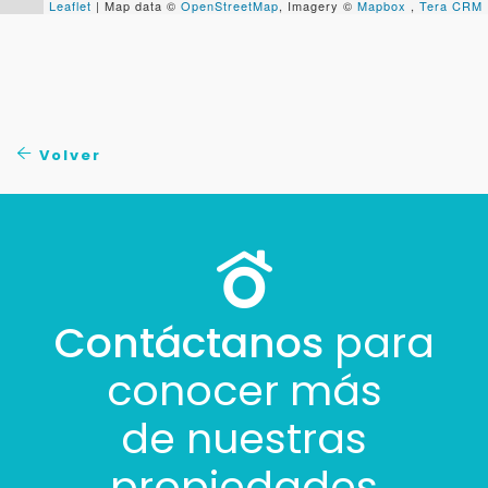
Leaflet
| Map data ©
OpenStreetMap
, Imagery ©
Mapbox
,
Tera CRM
Tus datos están seguros
No compartimos tu información ni enviamos spam.
Uso exclusivo
Solo los usamos para responder tu consulta.
Volver
Continuar por WhatsApp
Cancelar
Contáctanos
para
Buscamos darte la mejor experiencia.
Con estos datos podemos responderte mejor y
más rápido.
conocer más
de nuestras
propiedades