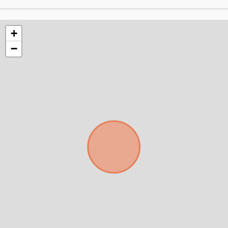
+
−
Para responderte
mejor y más rápido
Déjanos tus datos para identificar tu consulta en el
sistema de gestión de clientes.
Tu nombre *
Tu WhatsApp *