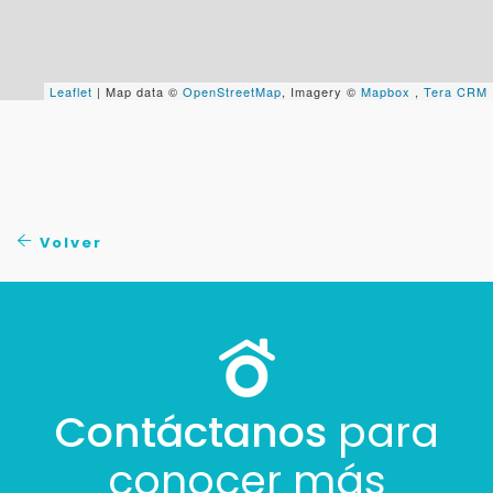
+598
Leaflet
| Map data ©
OpenStreetMap
, Imagery ©
Mapbox
,
Tera CRM
Tus datos están seguros
No compartimos tu información ni enviamos spam.
Uso exclusivo
Solo los usamos para responder tu consulta.
Continuar por WhatsApp
Volver
Cancelar
Buscamos darte la mejor experiencia.
Con estos datos podemos responderte mejor y
Contáctanos
para
más rápido.
conocer más