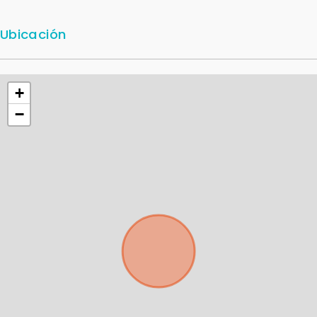
Ubicación
+
−
Para responderte
mejor y más rápido
Déjanos tus datos para identificar tu consulta en el
sistema de gestión de clientes.
Tu nombre *