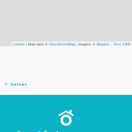
Tu WhatsApp *
+598
Tus datos están seguros
No compartimos tu información ni enviamos spam.
Leaflet
| Map data ©
OpenStreetMap
, Imagery ©
Mapbox
,
Tera CRM
Uso exclusivo
Solo los usamos para responder tu consulta.
Continuar por WhatsApp
Volver
Cancelar
Buscamos darte la mejor experiencia.
Con estos datos podemos responderte mejor y
más rápido.