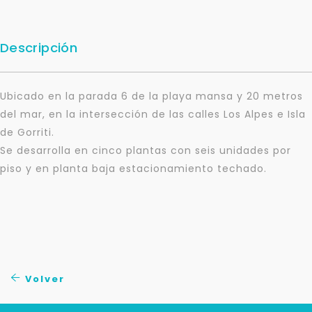
Descripción
Ubicado en la parada 6 de la playa mansa y 20 metros
del mar, en la intersección de las calles Los Alpes e Isla
de Gorriti.
Se desarrolla en cinco plantas con seis unidades por
piso y en planta baja estacionamiento techado.
Para responderte
mejor y más rápido
Déjanos tus datos para identificar tu consulta en el
Volver
sistema de gestión de clientes.
Tu nombre *