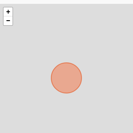
+
−
Para responderte
mejor y más rápido
Déjanos tus datos para identificar tu consulta en el
sistema de gestión de clientes.
Tu nombre *
Tu WhatsApp *