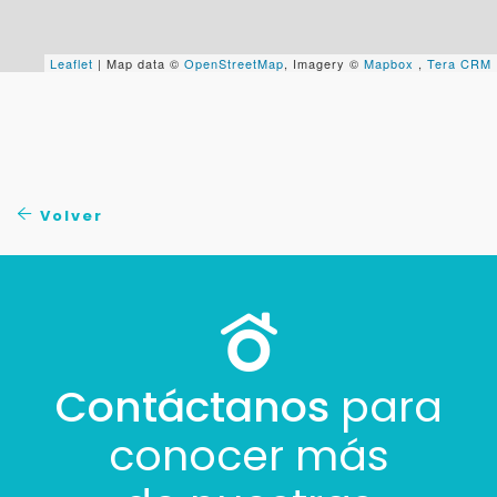
+598
Leaflet
| Map data ©
OpenStreetMap
, Imagery ©
Mapbox
,
Tera CRM
Tus datos están seguros
No compartimos tu información ni enviamos spam.
Uso exclusivo
Solo los usamos para responder tu consulta.
Volver
Continuar por WhatsApp
Cancelar
Buscamos darte la mejor experiencia.
Con estos datos podemos responderte mejor y
Contáctanos
para
más rápido.
conocer más