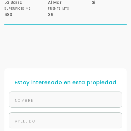
La Barra
Al Mar
Si
SUPERFICIE M2
FRENTE MTS
680
39
Estoy interesado en esta propiedad
Para responderte
mejor y más rápido
Déjanos tus datos para identificar tu consulta en el