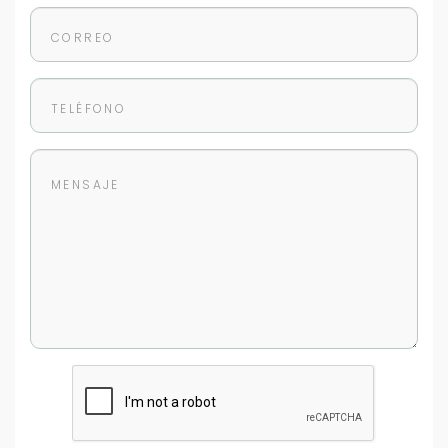
sistema de gestión de clientes.
Tu nombre *
Tu WhatsApp *
+598
Tus datos están seguros
No compartimos tu información ni enviamos spam.
Uso exclusivo
Solo los usamos para responder tu consulta.
Continuar por WhatsApp
Cancelar