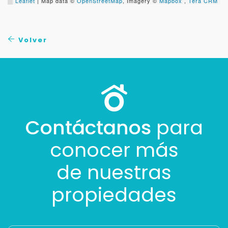
Leaflet
| Map data ©
OpenStreetMap
, Imagery ©
Mapbox
,
Tera CRM
Volver
Contáctanos
para
conocer más
de nuestras
propiedades