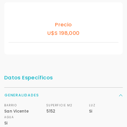
Precio
U$S 198,000
Datos Específicos
Para responderte
GENERALIDADES
mejor y más rápido
BARRIO
SUPERFICIE M2
LUZ
San Vicente
5152
Si
AGUA
Déjanos tus datos para identificar tu consulta en el
sistema de gestión de clientes.
Si