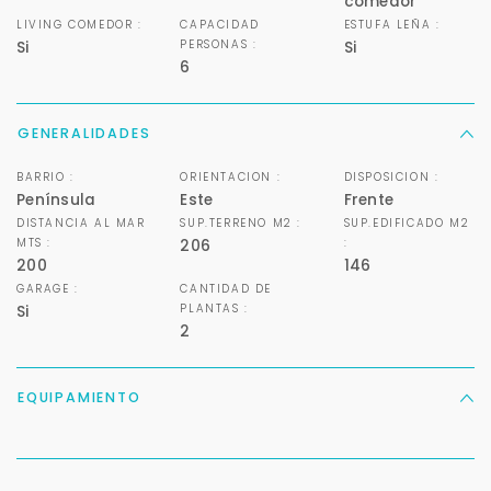
comedor
LIVING COMEDOR :
CAPACIDAD
ESTUFA LEÑA :
PERSONAS :
Si
Si
6
Para responderte
mejor y más rápido
GENERALIDADES
BARRIO :
ORIENTACION :
DISPOSICION :
Déjanos tus datos para identificar tu consulta en el
Península
Este
Frente
sistema de gestión de clientes.
DISTANCIA AL MAR
SUP.TERRENO M2 :
SUP.EDIFICADO M2
Tu nombre *
MTS :
:
206
200
146
GARAGE :
CANTIDAD DE
PLANTAS :
Si
2
Tu WhatsApp *
+598
EQUIPAMIENTO
Tus datos están seguros
No compartimos tu información ni enviamos spam.