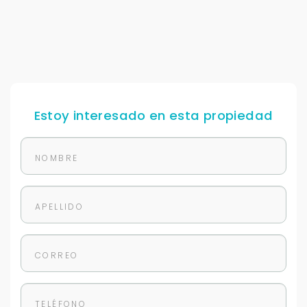
Uso exclusivo
Solo los usamos para responder tu consulta.
Continuar por WhatsApp
Cancelar
Estoy interesado en esta propiedad
Buscamos darte la mejor experiencia.
Con estos datos podemos responderte mejor y
más rápido.