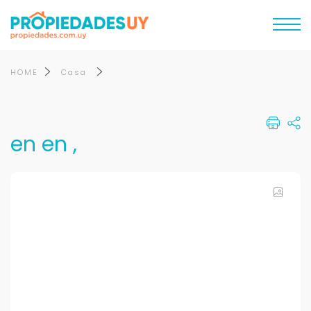
HOME
Casa
en en ,