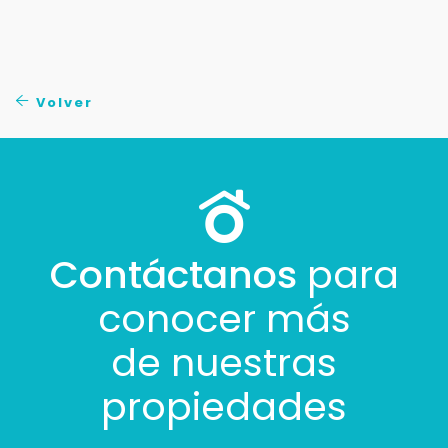
Tus datos están seguros
No compartimos tu información ni enviamos spam.
Uso exclusivo
Solo los usamos para responder tu consulta.
Volver
Continuar por WhatsApp
Cancelar
Contáctanos
para
Buscamos darte la mejor experiencia.
Con estos datos podemos responderte mejor y
conocer más
más rápido.
de nuestras
propiedades