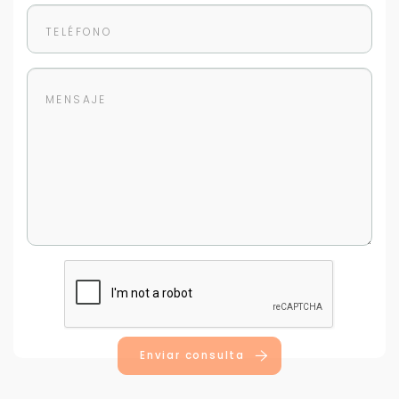
Para responderte
mejor y más rápido
Déjanos tus datos para identificar tu consulta en el
sistema de gestión de clientes.
Tu nombre *
Tu WhatsApp *
Enviar consulta
+598