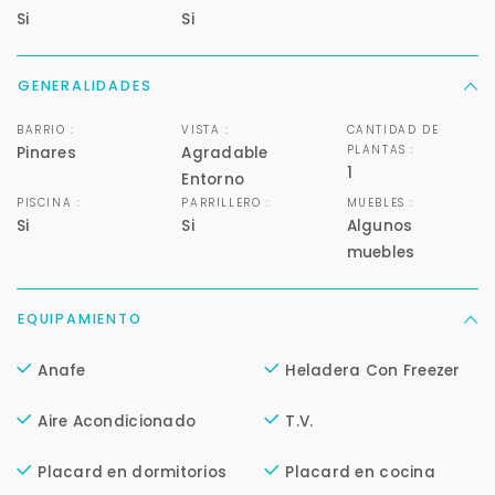
Si
Si
GENERALIDADES
BARRIO :
VISTA :
CANTIDAD DE
PLANTAS :
Pinares
Agradable
1
Entorno
Para responderte
PISCINA :
PARRILLERO :
MUEBLES :
Si
Si
Algunos
mejor y más rápido
muebles
Déjanos tus datos para identificar tu consulta en el
sistema de gestión de clientes.
EQUIPAMIENTO
Tu nombre *
Anafe
Heladera Con Freezer
Aire Acondicionado
T.V.
Tu WhatsApp *
Placard en dormitorios
Placard en cocina