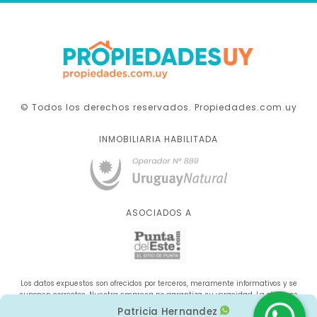
© Todos los derechos reservados. Propiedades.com.uy
INMOBILIARIA HABILITADA
ASOCIADOS A
Los datos expuestos son ofrecidos por terceros, meramente informativos y se
suponen correctos. Nuestra empresa no garantiza su veracidad. La oferta se
sujeta a errores, cambios de precio, omisión y/o retirada del mercado sin aviso
Patricia Hernandez