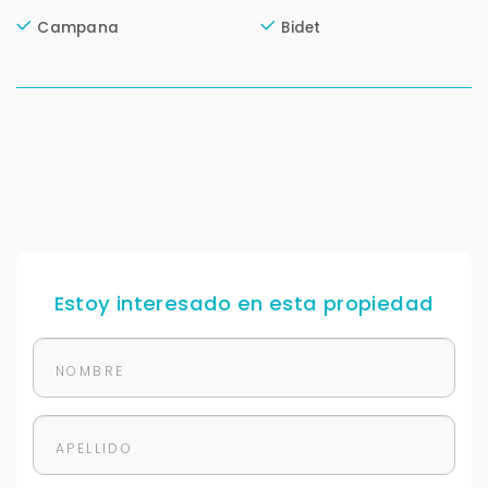
+598
Campana
Bidet
Tus datos están seguros
No compartimos tu información ni enviamos spam.
Uso exclusivo
Solo los usamos para responder tu consulta.
Continuar por WhatsApp
Cancelar
Estoy interesado en esta propiedad
Buscamos darte la mejor experiencia.
Con estos datos podemos responderte mejor y
más rápido.