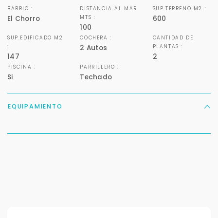
BARRIO :
DISTANCIA AL MAR
SUP.TERRENO M2 :
MTS :
El Chorro
600
100
SUP.EDIFICADO M2
COCHERA :
CANTIDAD DE
:
PLANTAS :
2 Autos
147
2
PISCINA :
PARRILLERO :
Si
Techado
EQUIPAMIENTO
Para responderte
mejor y más rápido
Déjanos tus datos para identificar tu consulta en el
sistema de gestión de clientes.
Tu nombre *