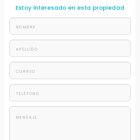
Tu WhatsApp *
Estoy interesado en esta propiedad
+598
Tus datos están seguros
No compartimos tu información ni enviamos spam.
Uso exclusivo
Solo los usamos para responder tu consulta.
Continuar por WhatsApp
Cancelar
Buscamos darte la mejor experiencia.
Con estos datos podemos responderte mejor y
más rápido.