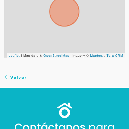
Leaflet
| Map data ©
OpenStreetMap
, Imagery ©
Mapbox
,
Tera CRM
Volver
Contáctanos
para