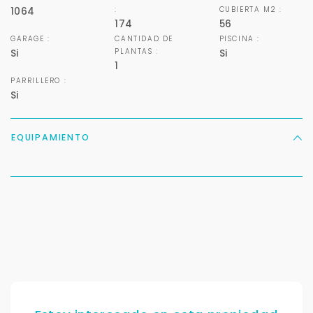
:
CUBIERTA M2 :
1064
174
56
GARAGE :
CANTIDAD DE
PISCINA :
PLANTAS :
Si
Si
1
PARRILLERO :
Si
EQUIPAMIENTO
Para responderte
mejor y más rápido
Déjanos tus datos para identificar tu consulta en el
sistema de gestión de clientes.
Tu nombre *