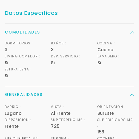
Datos Específicos
COMODIDADES
DORMITORIOS :
BAÑOS :
COCINA :
3
3
Cocina
LIVING COMEDOR :
DEP. SERVICIO :
LAVADERO :
Si
Si
Si
Para responderte
ESTUFA LEÑA :
mejor y más rápido
Si
Déjanos tus datos para identificar tu consulta en el
sistema de gestión de clientes.
GENERALIDADES
Tu nombre *
BARRIO :
VISTA :
ORIENTACION :
Lugano
Al Frente
SurEste
DISPOSICION :
SUP.TERRENO M2 :
SUP.EDIFICADO M2
:
Frente
725
156
Tu WhatsApp *
SUP.CUBIERTA M2 :
SUP.SEMI-
COCHERA :