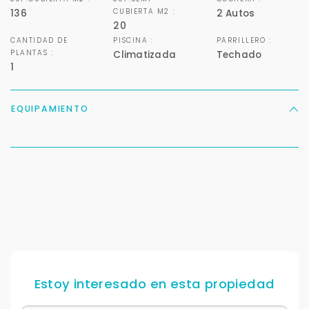
CUBIERTA M2 :
136
2 Autos
+598
20
CANTIDAD DE
PISCINA :
PARRILLERO :
PLANTAS :
Climatizada
Techado
Tus datos están seguros
1
No compartimos tu información ni enviamos spam.
Uso exclusivo
Solo los usamos para responder tu consulta.
EQUIPAMIENTO
Continuar por WhatsApp
Cancelar
Buscamos darte la mejor experiencia.
Con estos datos podemos responderte mejor y
más rápido.
Estoy interesado en esta propiedad