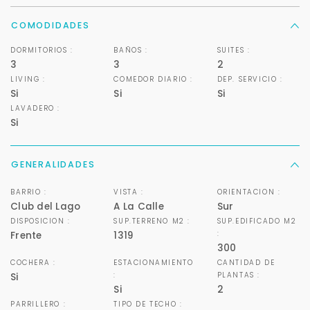
COMODIDADES
DORMITORIOS :
BAÑOS :
SUITES :
3
3
2
LIVING :
COMEDOR DIARIO :
DEP. SERVICIO :
Si
Si
Si
LAVADERO :
Si
GENERALIDADES
BARRIO :
VISTA :
ORIENTACION :
Club del Lago
A La Calle
Sur
DISPOSICION :
SUP.TERRENO M2 :
SUP.EDIFICADO M2
:
Frente
1319
300
COCHERA :
ESTACIONAMIENTO
CANTIDAD DE
:
PLANTAS :
Si
Si
2
Para responderte
PARRILLERO :
TIPO DE TECHO :