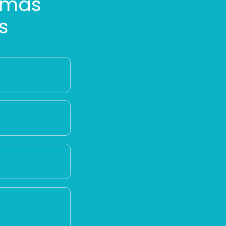
 más
s