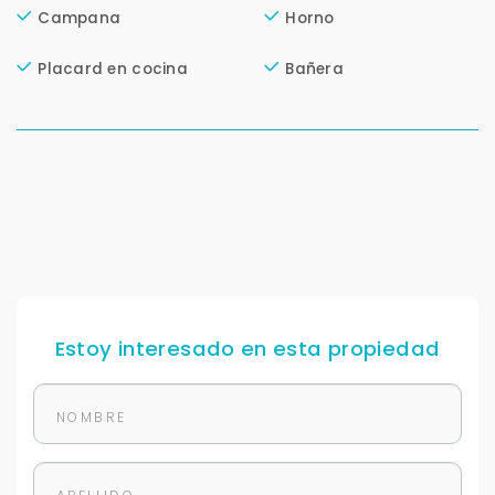
Campana
Horno
Cancelar
Placard en cocina
Bañera
Buscamos darte la mejor experiencia.
Con estos datos podemos responderte mejor y
más rápido.
Estoy interesado en esta propiedad