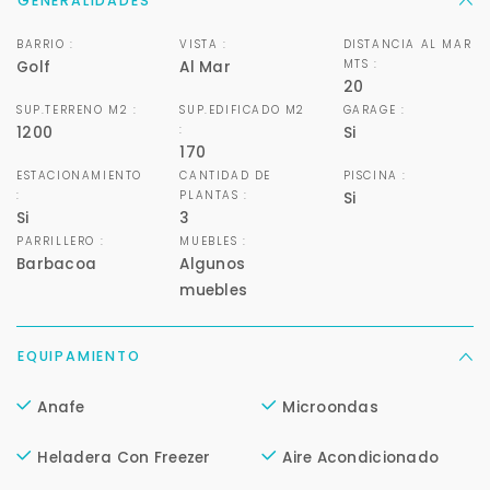
GENERALIDADES
mejor y más rápido
BARRIO :
VISTA :
DISTANCIA AL MAR
MTS :
Golf
Al Mar
Déjanos tus datos para identificar tu consulta en el
20
sistema de gestión de clientes.
SUP.TERRENO M2 :
SUP.EDIFICADO M2
GARAGE :
Tu nombre *
:
1200
Si
170
ESTACIONAMIENTO
CANTIDAD DE
PISCINA :
:
PLANTAS :
Si
Si
3
Tu WhatsApp *
PARRILLERO :
MUEBLES :
Barbacoa
Algunos
+598
muebles
Tus datos están seguros
No compartimos tu información ni enviamos spam.
EQUIPAMIENTO
Uso exclusivo
Solo los usamos para responder tu consulta.
Anafe
Microondas
Heladera Con Freezer
Aire Acondicionado
Continuar por WhatsApp