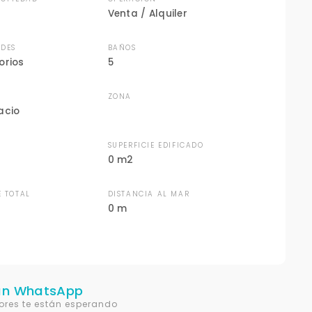
Venta / Alquiler
DES
BAÑOS
orios
5
ZONA
acio
N
SUPERFICIE EDIFICADO
0 m2
E TOTAL
DISTANCIA AL MAR
0 m
un WhatsApp
ores te están esperando