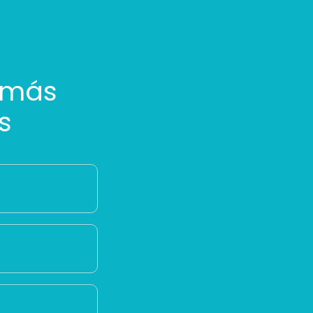
 más
s