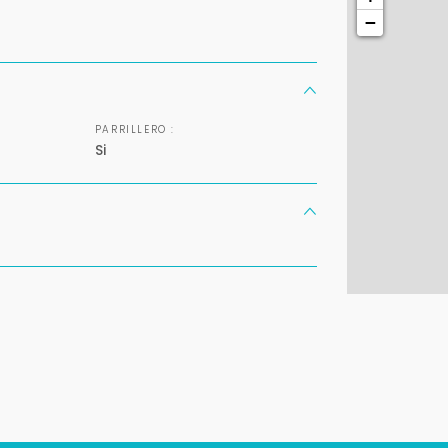
+598
−
Tus datos están seguros
Uso exclusivo
No compartimos tu información
Solo los usamos para responder
ni enviamos spam.
tu consulta.
PARRILLERO :
Si
Continuar por WhatsApp
Cancelar
Buscamos darte la mejor experiencia.
Con estos datos podemos responderte mejor y más rápido.