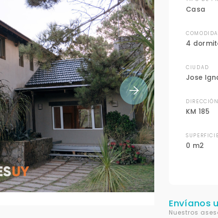
Casa
COMODIDA
4 dormit
CIUDAD
Jose Ign
DIRECCIÓ
KM 185
SUPERFICI
0 m2
Envíanos 
Nuestros ases