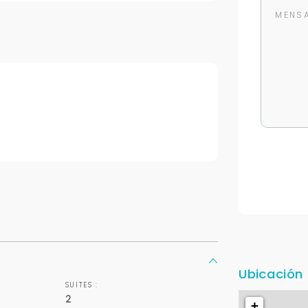
Para responderte
mejor y más rápido
Déjanos tus datos para identificar tu consulta en el sistema de gestión de
clientes.
Tu nombre *
Ubicación
Tu WhatsApp *
SUITES :
2
+