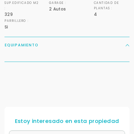
SUP.EDIFICADO M2
GARAGE :
CANTIDAD DE
:
PLANTAS :
2 Autos
329
4
PARRILLERO :
Si
EQUIPAMIENTO
Para responderte
mejor y más rápido
Déjanos tus datos para identificar tu consulta en el
sistema de gestión de clientes.
Tu nombre *
Estoy interesado en esta propiedad
Tu WhatsApp *