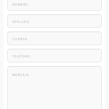
+598
Tus datos están seguros
No compartimos tu información ni enviamos spam.
Uso exclusivo
Solo los usamos para responder tu consulta.
Continuar por WhatsApp
Cancelar
Buscamos darte la mejor experiencia.
Con estos datos podemos responderte mejor y
más rápido.