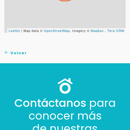
Leaflet
| Map data ©
OpenStreetMap
, Imagery ©
Mapbox
,
Tera CRM
Volver
Contáctanos
para
conocer más
de nuestras