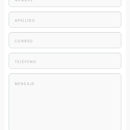
+598
Tus datos están seguros
No compartimos tu información ni enviamos spam.
Uso exclusivo
Solo los usamos para responder tu consulta.
Continuar por WhatsApp
Cancelar
Buscamos darte la mejor experiencia.
Con estos datos podemos responderte mejor y
más rápido.