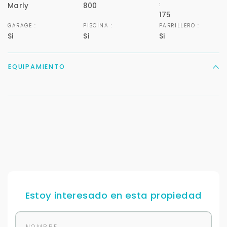
:
Marly
800
175
GARAGE :
PISCINA :
PARRILLERO :
Si
Si
Si
EQUIPAMIENTO
Para responderte
mejor y más rápido
Déjanos tus datos para identificar tu consulta en el
sistema de gestión de clientes.
Tu nombre *
Estoy interesado en esta propiedad
Tu WhatsApp *