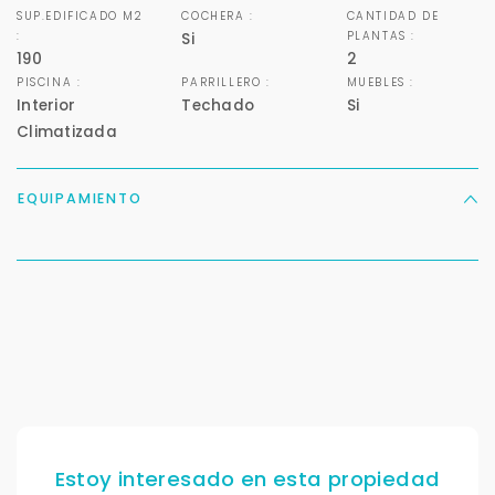
SUP.EDIFICADO M2
COCHERA :
CANTIDAD DE
:
PLANTAS :
Si
Para responderte
190
2
mejor y más rápido
PISCINA :
PARRILLERO :
MUEBLES :
Interior
Techado
Si
Climatizada
Déjanos tus datos para identificar tu consulta en el
sistema de gestión de clientes.
Tu nombre *
EQUIPAMIENTO
Tu WhatsApp *
+598
Tus datos están seguros
No compartimos tu información ni enviamos spam.
Uso exclusivo
Solo los usamos para responder tu consulta.
Estoy interesado en esta propiedad