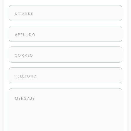
Continuar por WhatsApp
Cancelar
Buscamos darte la mejor experiencia.
Con estos datos podemos responderte mejor y
más rápido.