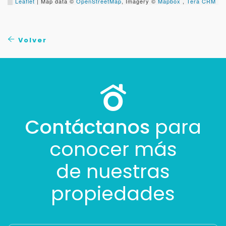
Leaflet
| Map data ©
OpenStreetMap
, Imagery ©
Mapbox
,
Tera CRM
Volver
Contáctanos
para
conocer más
de nuestras
propiedades