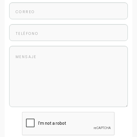
Tus datos están seguros
No compartimos tu información ni enviamos spam.
Uso exclusivo
Solo los usamos para responder tu consulta.
Continuar por WhatsApp
Cancelar
Buscamos darte la mejor experiencia.
Con estos datos podemos responderte mejor y
más rápido.