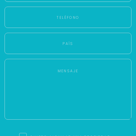
Para responderte
mejor y más rápido
Déjanos tus datos para identificar tu consulta en el
sistema de gestión de clientes.
Tu nombre *
Tu WhatsApp *
+598
Tus datos están seguros
No compartimos tu información ni enviamos spam.
Uso exclusivo