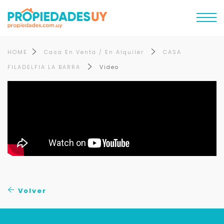
HOME
Casa En Venta / En Alquiler
CASA
FILADELFIA LA BARRA
Video
Volver