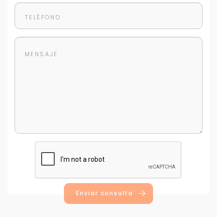
Para responderte
mejor y más rápido
Déjanos tus datos para identificar tu consulta en el
sistema de gestión de clientes.
Tu nombre *
Tu WhatsApp *
Enviar consulta
+598