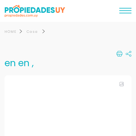
HOME
Casa
en en ,