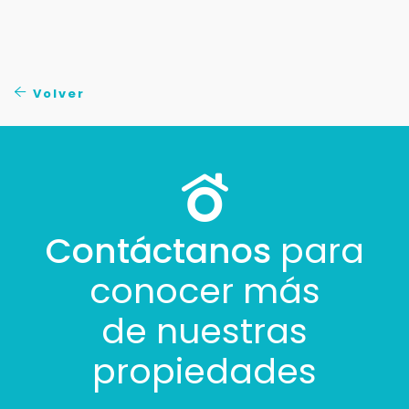
Tus datos están seguros
No compartimos tu información ni enviamos spam.
Uso exclusivo
Solo los usamos para responder tu consulta.
Volver
Continuar por WhatsApp
Cancelar
Contáctanos
para
Buscamos darte la mejor experiencia.
Con estos datos podemos responderte mejor y
conocer más
más rápido.
de nuestras
propiedades