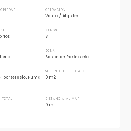
ROPIEDAD
OPERACIÓN
Venta / Alquiler
DES
BAÑOS
orios
3
ZONA
llena
Sauce de Portezuelo
N
SUPERFICIE EDIFICADO
l portezuelo, Punta
0 m2
E TOTAL
DISTANCIA AL MAR
0 m