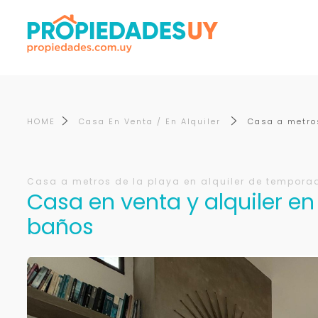
HOME
Casa En Venta / En Alquiler
Casa a metros
Casa a metros de la playa en alquiler de tempora
Casa en venta y alquiler en
baños