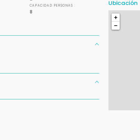
Ubicación
CAPACIDAD PERSONAS :
+598
8
+
−
Tus datos están seguros
Uso exclusivo
No compartimos tu información
Solo los usamos para responder
ni enviamos spam.
tu consulta.
Continuar por WhatsApp
Cancelar
Buscamos darte la mejor experiencia.
Con estos datos podemos responderte mejor y más rápido.