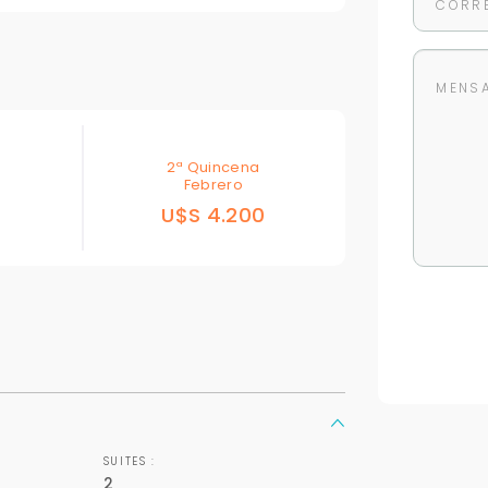
2ª Quincena
Febrero
0
U$S 4.200
Para responderte
mejor y más rápido
Déjanos tus datos para identificar tu consulta en el sistema de gestión de
clientes.
Tu nombre *
SUITES :
2
Tu WhatsApp *