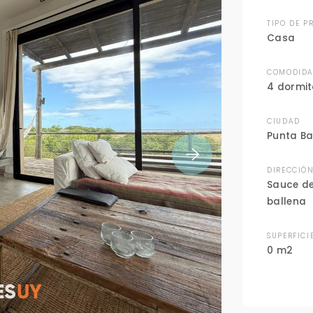
TIPO DE P
Casa
COMODIDA
4 dormit
CIUDAD
Punta Ba
DIRECCIÓ
Sauce de
ballena
SUPERFICI
0 m2