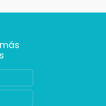
 más
s