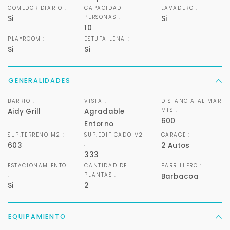
COMEDOR DIARIO :
CAPACIDAD
LAVADERO :
PERSONAS :
Si
Si
10
PLAYROOM :
ESTUFA LEÑA :
Si
Si
GENERALIDADES
BARRIO :
VISTA :
DISTANCIA AL MAR
MTS :
Aidy Grill
Agradable
600
Entorno
SUP.TERRENO M2 :
SUP.EDIFICADO M2
GARAGE :
:
603
2 Autos
333
ESTACIONAMIENTO
CANTIDAD DE
PARRILLERO :
:
PLANTAS :
Barbacoa
Si
2
Para responderte
mejor y más rápido
EQUIPAMIENTO