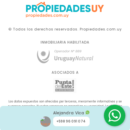
© Todos los derechos reservados. Propiedades.com.uy
INMOBILIARIA HABILITADA
ASOCIADOS A
Los datos expuestos son ofrecidos por terceros, meramente informativos y se
suponen correctos. Nuestra empresa no garantiza su veracidad. La oferta se
sujeta a errores, cambios de precio, omisión y/o retirada del mercado sin aviso
Alejandra Vica
previo.
+598 96 091 074