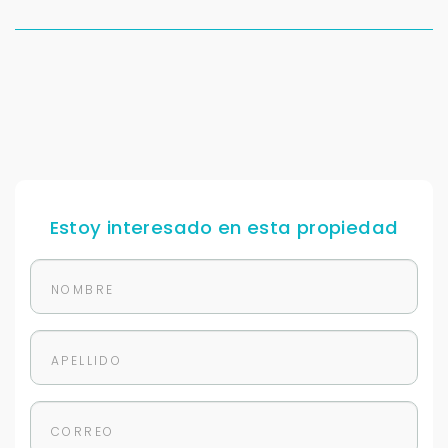
Déjanos tus datos para identificar tu consulta en el
sistema de gestión de clientes.
Tu nombre *
Tu WhatsApp *
+598
Estoy interesado en esta propiedad
Tus datos están seguros
No compartimos tu información ni enviamos spam.
Uso exclusivo
Solo los usamos para responder tu consulta.
Continuar por WhatsApp
Cancelar