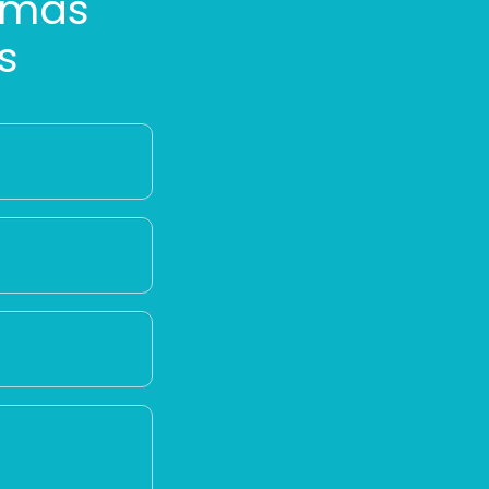
 más
s