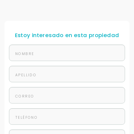
Para responderte
mejor y más rápido
Estoy interesado en esta propiedad
Déjanos tus datos para identificar tu consulta en el
sistema de gestión de clientes.
Tu nombre *
Tu WhatsApp *
+598
Tus datos están seguros
No compartimos tu información ni enviamos spam.
Uso exclusivo
Solo los usamos para responder tu consulta.