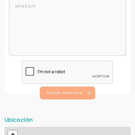
Continuar por WhatsApp
Cancelar
Buscamos darte la mejor experiencia.
Con estos datos podemos responderte mejor y
más rápido.
Enviar consulta
Ubicación
+